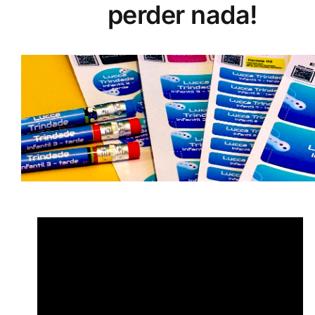
perder nada!
Tocador
de
vídeo